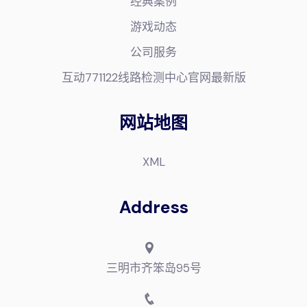
经典案例
游戏动态
公司服务
互动771122线路检测中心官网最新版
网站地图
XML
Address
三明市齐笨岛95号