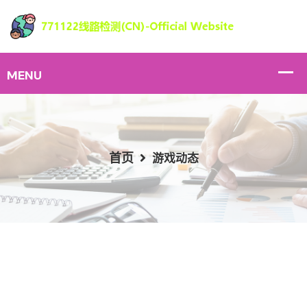
首页
游戏动态