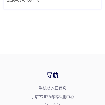
2026-03-01 08:14:16
导航
手机版入口首页
了解771122线路检测中心