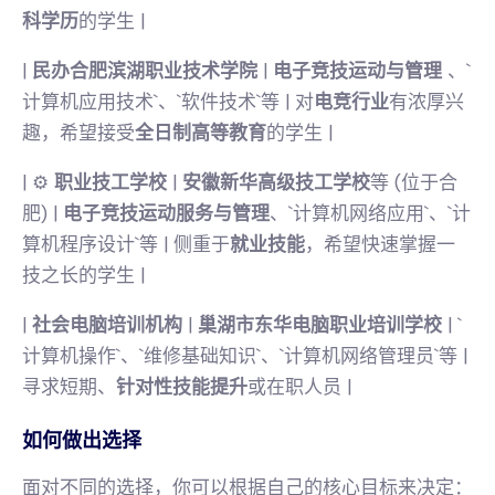
科学历
的学生 |
|
民办合肥滨湖职业技术学院
|
电子竞技运动与管理
、`
计算机应用技术`、`软件技术`等 | 对
电竞行业
有浓厚兴
趣，希望接受
全日制高等教育
的学生 |
| ⚙️
职业技工学校
|
安徽新华高级技工学校
等 (位于合
肥) |
电子竞技运动服务与管理
、`计算机网络应用`、`计
算机程序设计`等 | 侧重于
就业技能
，希望快速掌握一
技之长的学生 |
|
社会电脑培训机构
|
巢湖市东华电脑职业培训学校
| `
计算机操作`、`维修基础知识`、`计算机网络管理员`等 |
寻求短期、
针对性技能提升
或在职人员 |
如何做出选择
面对不同的选择，你可以根据自己的核心目标来决定：