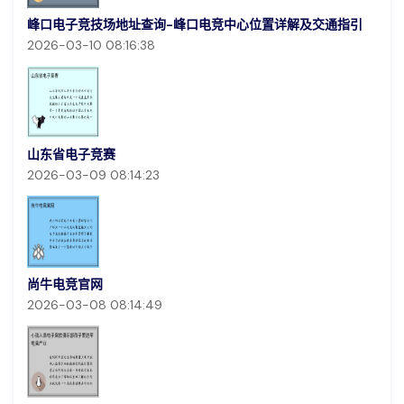
峰口电子竞技场地址查询-峰口电竞中心位置详解及交通指引
2026-03-10 08:16:38
山东省电子竞赛
2026-03-09 08:14:23
尚牛电竞官网
2026-03-08 08:14:49