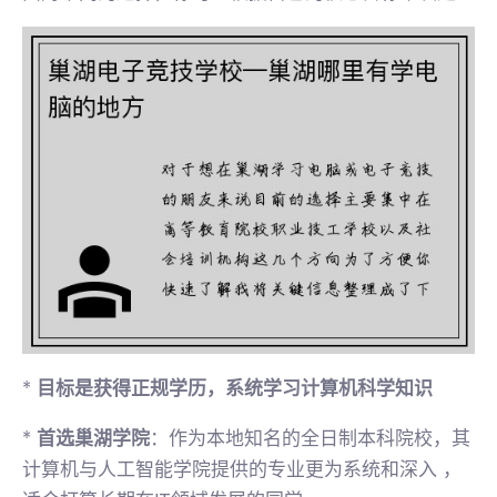
*
目标是获得正规学历，系统学习计算机科学知识
*
首选巢湖学院
：作为本地知名的全日制本科院校，其
计算机与人工智能学院提供的专业更为系统和深入 ，