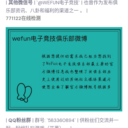
|
其他微信号
| `@WEFUN电子竞技` | 也曾作为发布俱
乐部资讯、八卦和福利的渠道之一 。 |
771122在线检测
|
QQ粉丝群
| 群号: `583360894` | 供粉丝们交流并一