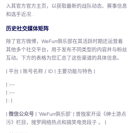
入其官方官方主页，以获取最新的战队动态、赛事信息
和选手近况 .
历史社交媒体矩阵
除了官方微博，WeFun俱乐部在其活跃时期还运营着
其他多个社交平台，用于发布不同类型的内容并与粉丝
互动。下方的表格为您汇总了这些渠道的具体信息。
| 平台 | 账号名称 / ID | 主要功能与特色 |
| :--
| :--
| : |
|
微信公众号
| `WeFun俱乐部` | 曾独家开设《绅士游点
污》栏目，搜罗网络热点和搞笑电竞段子 。 |