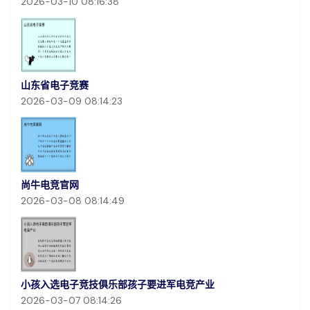
2026-03-10 08:16:38
山东省电子竞赛
2026-03-09 08:14:23
尚牛电竞官网
2026-03-08 08:14:49
小孩入选电子竞技俱乐部孩子要进军电竞产业
2026-03-07 08:14:26