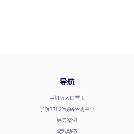
导航
手机版入口首页
了解771122线路检测中心
经典案例
游戏动态