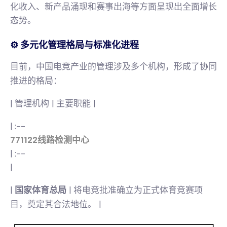
化收入、新产品涌现和赛事出海等方面呈现出全面增长
态势。
⚙️ 多元化管理格局与标准化进程
目前，中国电竞产业的管理涉及多个机构，形成了协同
推进的格局：
| 管理机构 | 主要职能 |
| :--
771122线路检测中心
| :--
|
|
国家体育总局
| 将电竞批准确立为正式体育竞赛项
目，奠定其合法地位。 |