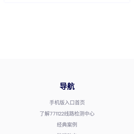
导航
手机版入口首页
了解771122线路检测中心
经典案例