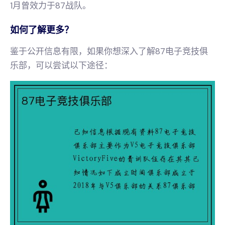
1月曾效力于87战队。
如何了解更多？
鉴于公开信息有限，如果你想深入了解87电子竞技俱
乐部，可以尝试以下途径：