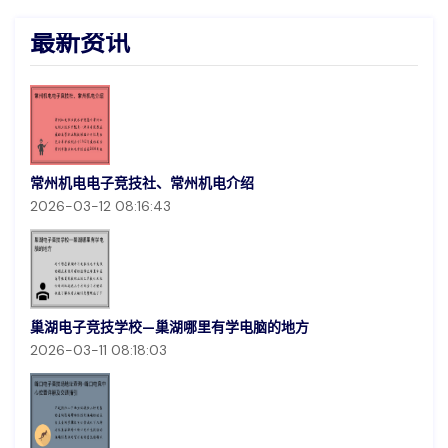
最新资讯
常州机电电子竞技社、常州机电介绍
2026-03-12 08:16:43
巢湖电子竞技学校—巢湖哪里有学电脑的地方
2026-03-11 08:18:03