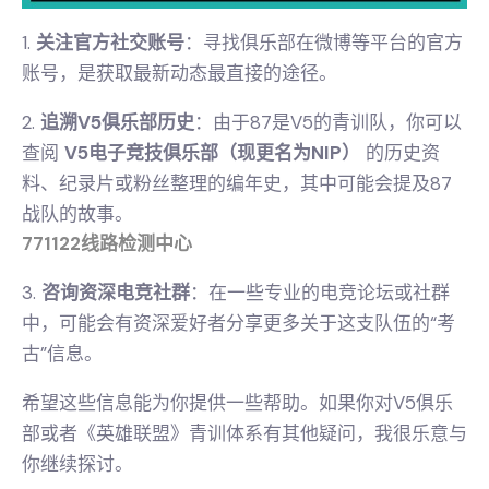
1.
关注官方社交账号
：寻找俱乐部在微博等平台的官方
账号，是获取最新动态最直接的途径。
2.
追溯V5俱乐部历史
：由于87是V5的青训队，你可以
查阅
V5电子竞技俱乐部（现更名为NIP）
的历史资
料、纪录片或粉丝整理的编年史，其中可能会提及87
战队的故事。
771122线路检测中心
3.
咨询资深电竞社群
：在一些专业的电竞论坛或社群
中，可能会有资深爱好者分享更多关于这支队伍的“考
古”信息。
希望这些信息能为你提供一些帮助。如果你对V5俱乐
部或者《英雄联盟》青训体系有其他疑问，我很乐意与
你继续探讨。