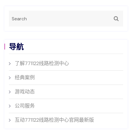
导航
了解771122线路检测中心
经典案例
游戏动态
公司服务
互动771122线路检测中心官网最新版