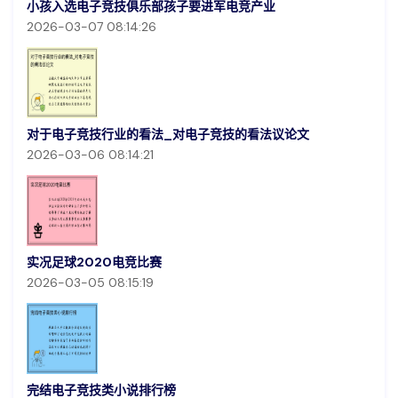
小孩入选电子竞技俱乐部孩子要进军电竞产业
2026-03-07 08:14:26
对于电子竞技行业的看法_对电子竞技的看法议论文
2026-03-06 08:14:21
实况足球2020电竞比赛
2026-03-05 08:15:19
完结电子竞技类小说排行榜