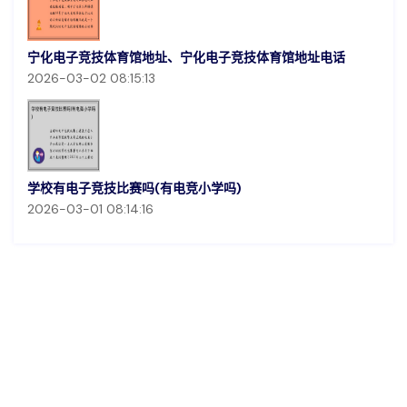
宁化电子竞技体育馆地址、宁化电子竞技体育馆地址电话
2026-03-02 08:15:13
学校有电子竞技比赛吗(有电竞小学吗)
2026-03-01 08:14:16