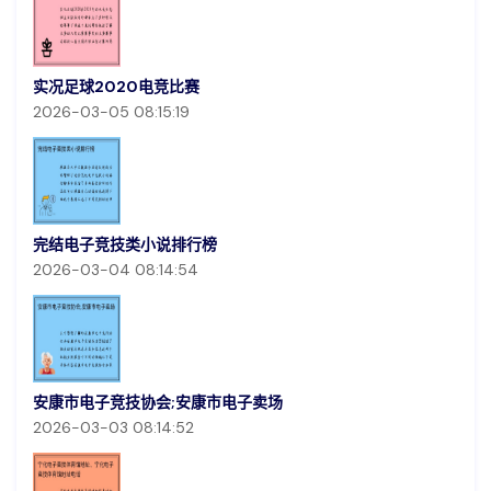
实况足球2020电竞比赛
2026-03-05 08:15:19
完结电子竞技类小说排行榜
2026-03-04 08:14:54
安康市电子竞技协会;安康市电子卖场
2026-03-03 08:14:52