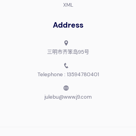
XML
Address
三明市齐笨岛95号
Telephone : 13594780401
julebu@www.j9.com