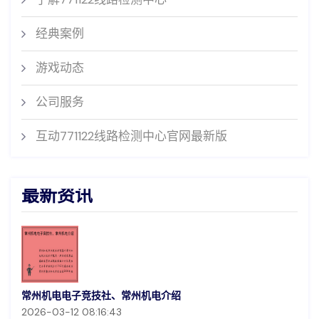
经典案例
游戏动态
公司服务
互动771122线路检测中心官网最新版
最新资讯
常州机电电子竞技社、常州机电介绍
2026-03-12 08:16:43