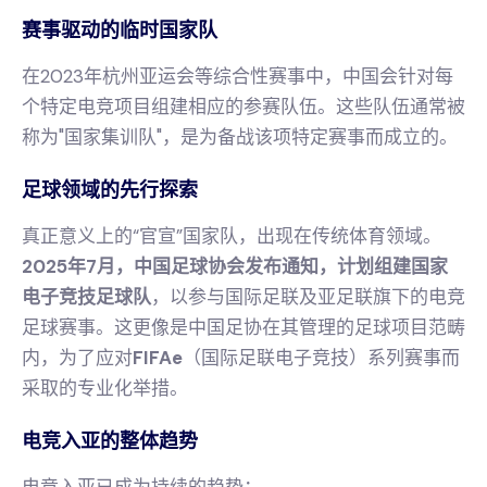
赛事驱动的临时国家队
在2023年杭州亚运会等综合性赛事中，中国会针对每
个特定电竞项目组建相应的参赛队伍。这些队伍通常被
称为"国家集训队"，是为备战该项特定赛事而成立的。
足球领域的先行探索
真正意义上的“官宣”国家队，出现在传统体育领域。
2025年7月，中国足球协会发布通知，计划组建国家
电子竞技足球队
，以参与国际足联及亚足联旗下的电竞
足球赛事。这更像是中国足协在其管理的足球项目范畴
内，为了应对
FIFAe
（国际足联电子竞技）系列赛事而
采取的专业化举措。
电竞入亚的整体趋势
电竞入亚已成为持续的趋势：