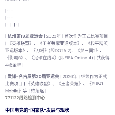
| :--
| :--
| : | : | : |
|
杭州第19届亚运会
| 2023年 | 首次作为正式比赛项目
| 《英雄联盟》、《王者荣耀亚运版本》、《和平精英
亚运版本》、《刀塔》(即DOTA 2)、《梦三国2》、
《街霸5》、《足球在线4》(即FIFA Online 4) | 共获得
4枚金牌 |
|
爱知-名古屋第20届亚运会
| 2026年 | 继续作为正式
比赛项目 | 《英雄联盟》、《王者荣耀》、《PUBG
Mobile》等 | 待角逐 |
771122线路检测中心
中国电竞的“国家队”发展与现状