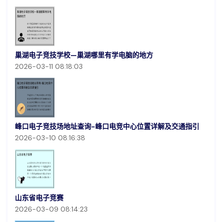
巢湖电子竞技学校—巢湖哪里有学电脑的地方
2026-03-11 08:18:03
峰口电子竞技场地址查询-峰口电竞中心位置详解及交通指引
2026-03-10 08:16:38
山东省电子竞赛
2026-03-09 08:14:23