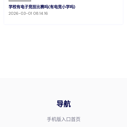
学校有电子竞技比赛吗(有电竞小学吗)
2026-03-01 08:14:16
导航
手机版入口首页