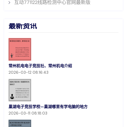
互动771122线路检测中心官网最新版
最新资讯
常州机电电子竞技社、常州机电介绍
2026-03-12 08:16:43
巢湖电子竞技学校—巢湖哪里有学电脑的地方
2026-03-11 08:18:03