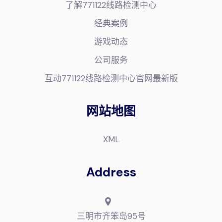
了解771122线路检测中心
经典案例
游戏动态
公司服务
互动771122线路检测中心官网最新版
网站地图
XML
Address
三明市齐笨岛95号