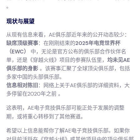
。
现状与展望
从现有信息来看，AE俱乐部近年来的公开动态较少：
缺席顶级赛事
：在刚刚结束的
2025年电竞世界杯
（EWC）
中，无论是官方公布的俱乐部合作伙伴名
单，还是《穿越火线》项目的参赛队伍里，
均未见AE
俱乐部的身影
。该赛事汇聚了全球顶尖俱乐部，包括
多家中国的头部俱乐部。
信息相对陈旧
：网络上关于AE俱乐部的详细资料，大
多停留在2020年之前 。
这表明，AE电子竞技俱乐部可能正处于发展的调整
期，或将重心转移到了其他赛道。
希望以上信息能帮你了解AE电子竞技俱乐部。如果你
对目前活跃在《穿越火线》或其他项目中的顶尖俱乐部