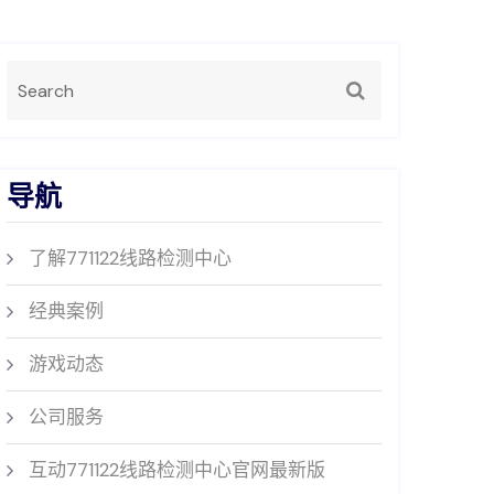
导航
了解771122线路检测中心
经典案例
游戏动态
公司服务
互动771122线路检测中心官网最新版