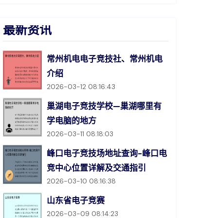
最新资讯
常州机电电子竞技社、常州机电
介绍
2026-03-12 08:16:43
巢湖电子竞技学校—巢湖哪里有
学电脑的地方
2026-03-11 08:18:03
峰口电子竞技场地址查询-峰口电
竞中心位置详解及交通指引
2026-03-10 08:16:38
山东省电子竞赛
2026-03-09 08:14:23