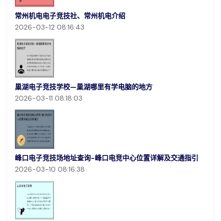
常州机电电子竞技社、常州机电介绍
2026-03-12 08:16:43
巢湖电子竞技学校—巢湖哪里有学电脑的地方
2026-03-11 08:18:03
峰口电子竞技场地址查询-峰口电竞中心位置详解及交通指引
2026-03-10 08:16:38