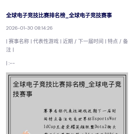
全球电子竞技比赛排名榜_全球电子竞技赛事
2026-01-30 08:14:26
| 赛事名称 | 代表性游戏 | 近期 / 下一届时间 | 特点 / 备
注 |
| :--