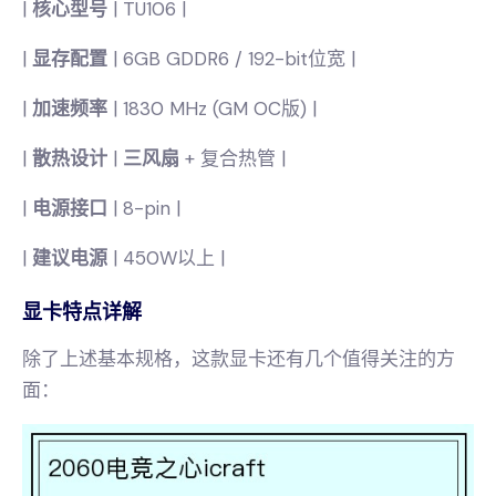
|
核心型号
| TU106 |
|
显存配置
| 6GB GDDR6 / 192-bit位宽 |
|
加速频率
| 1830 MHz (GM OC版) |
|
散热设计
|
三风扇
+ 复合热管 |
|
电源接口
| 8-pin |
|
建议电源
| 450W以上 |
显卡特点详解
除了上述基本规格，这款显卡还有几个值得关注的方
面：