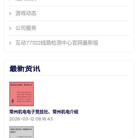
游戏动态
公司服务
互动771122线路检测中心官网最新版
最新资讯
常州机电电子竞技社、常州机电介绍
2026-03-12 08:16:43