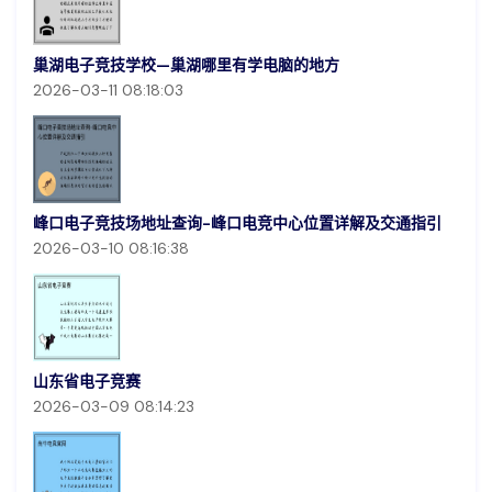
巢湖电子竞技学校—巢湖哪里有学电脑的地方
2026-03-11 08:18:03
峰口电子竞技场地址查询-峰口电竞中心位置详解及交通指引
2026-03-10 08:16:38
山东省电子竞赛
2026-03-09 08:14:23