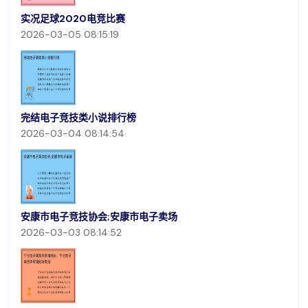
实况足球2020电竞比赛
2026-03-05 08:15:19
完结电子竞技类小说排行榜
2026-03-04 08:14:54
安康市电子竞技协会;安康市电子卖场
2026-03-03 08:14:52