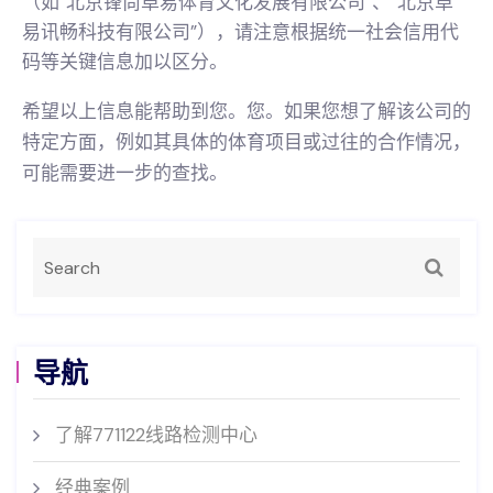
（如“北京锋尚卓易体育文化发展有限公司”、“北京卓
易讯畅科技有限公司”），请注意根据统一社会信用代
码等关键信息加以区分。
希望以上信息能帮助到您。您。如果您想了解该公司的
特定方面，例如其具体的体育项目或过往的合作情况，
可能需要进一步的查找。
导航
了解771122线路检测中心
经典案例